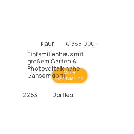
Kauf
€ 365.000,-
Einfamilienhaus mit
großem Garten &
Photovoltaik nahe
MEHR
Gänserndorf!
INFORMATION
2253
Dörfles