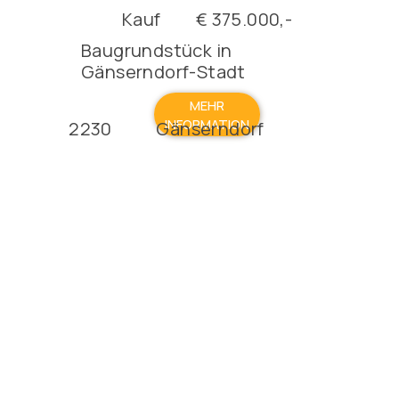
Kauf
€ 375.000,-
Baugrundstück in
Gänserndorf-Stadt
MEHR
INFORMATION
2230
Gänserndorf