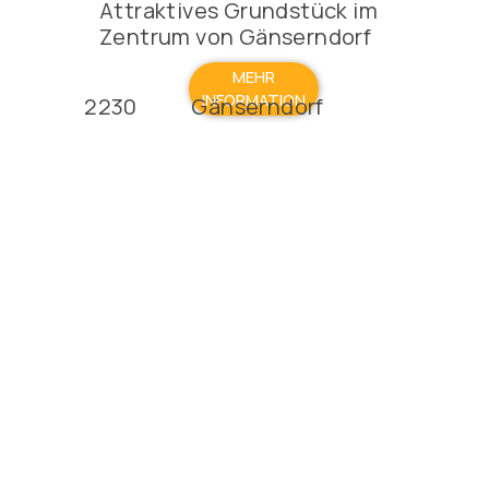
Attraktives Grundstück im
Zentrum von Gänserndorf
MEHR
INFORMATION
2230
Gänserndorf