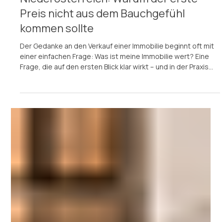
Immobilieneinschätzung in
Gänserndorf, Wien und
Niederösterreich: Warum der erste
Preis nicht aus dem Bauchgefühl
kommen sollte
Der Gedanke an den Verkauf einer Immobilie beginnt oft mit
einer einfachen Frage: Was ist meine Immobilie wert? Eine
Frage, die auf den ersten Blick klar wirkt – und in der Praxis
deutlich mehr Sorgfalt benötigt, als viele Eigentümerinnen
und Eigentümer zunächst vermuten. Gerade in Regionen wie
Gänserndorf, dem Marchfeld, Wien und Niederösterreich
können Immobilienwerte stark von Lage, Zustand,
Grundstück, Widmung, Ausstattung, Nachfrage,
Energiekennzahlen und Zielgruppe abhä