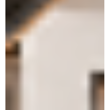
Entscheidungen treffen aufeinander. Gleichzeitig müssen
rechtliche und organisatorische Schritte geklärt werden,
bevor über Verkauf, Vermietung oder Eigennutzung sinnvoll
entschieden werden kann. Gerade in dieser P