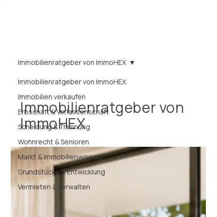
Immobilienratgeber von ImmoHEX
Immobilienratgeber von ImmoHEX
Immobilien verkaufen
Immobilienratgeber von
Erbschaft & Verlassenschaft
ImmoHEX
Scheidung & Trennung
Wohnrecht & Senioren
Markt & Immobilienwissen
Grundstücke & Entwicklung
Vermieten & Verwalten