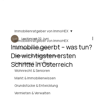
Immobilienratgeber von ImmoHEX
Lea Koncsek
22. Juni
Immobilienratgeber von ImmoHEX
Immobilie geerbt – was tun?
Immobilien verkaufen
Die wichtigsten ersten
Erbschaft & Verlassenschaft
Schritte in Österreich
Scheidung & Trennung
Wohnrecht & Senioren
Markt & Immobilienwissen
Grundstücke & Entwicklung
Vermieten & Verwalten