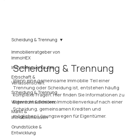
Scheidung & Trennung
Immobilienratgeber von
ImmoHEX
Scheidung & Trennung
Immobilien verkaufen
Erbschaft &
Wenn eine gemeinsame Immobilie Teil einer
Verlassenschaft
Trennung oder Scheidung ist, entstehen häufig
Scheidung & Trennung
komplexe Fragen. Hier finden Sie Informationen zu
Eigentumsanteilen, Immobilienverkauf nach einer
Wohnrecht & Senioren
Scheidung, gemeinsamen Krediten und
Markt &
möglichen Lösungswegen für Eigentümer.
Immobilienwissen
Grundstücke &
Entwicklung