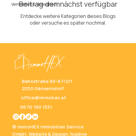
Beitrag demnächst verfügbar
Vermieten & Verwalten
Entdecke weitere Kategorien dieses Blogs
oder versuche es später nochmal.
Bahnstraße 65-67/2/1
2230 Gänserndorf
office@immohex.at
0670 190 1331
© ImmoHEX Immobilien Service
GmbH.
Website & Design: Nadine