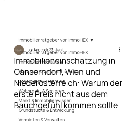
Immobilienratgeber von ImmoHEX
Lea Koncsek
23. Juni
Immobilienratgeber von ImmoHEX
Immobilieneinschätzung in
Immobilien verkaufen
Gänserndorf, Wien und
Erbschaft & Verlassenschaft
Niederösterreich: Warum der
Scheidung & Trennung
Wohnrecht & Senioren
erste Preis nicht aus dem
Markt & Immobilienwissen
Bauchgefühl kommen sollte
Grundstücke & Entwicklung
Vermieten & Verwalten