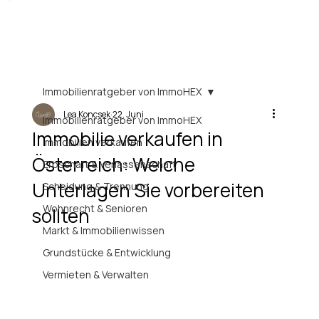
Immobilienratgeber von ImmoHEX
Lea Koncsek
22. Juni
Immobilienratgeber von ImmoHEX
Immobilie verkaufen in
Immobilien verkaufen
Österreich: Welche
Erbschaft & Verlassenschaft
Unterlagen Sie vorbereiten
Scheidung & Trennung
Wohnrecht & Senioren
sollten
Markt & Immobilienwissen
Grundstücke & Entwicklung
Vermieten & Verwalten