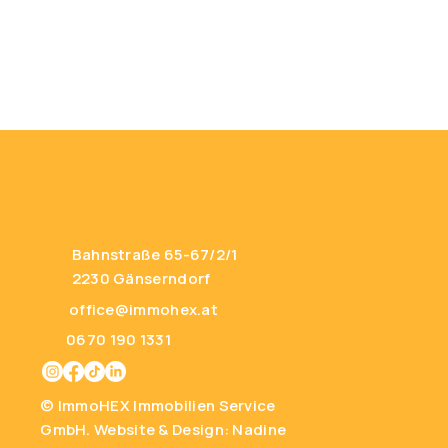
Bahnstraße 65-67/2/1
2230 Gänserndorf
office@immohex.at
0670 190 1331
© ImmoHEX Immobilien Service
GmbH.
Website & Design: Nadine