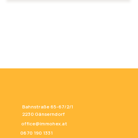
Bahnstraße 65-67/2/1
2230 Gänserndorf
office@immohex.at
0670 190 1331