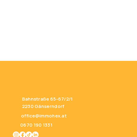
Bahnstraße 65-67/2/1
2230 Gänserndorf
office@immohex.at
0670 190 1331