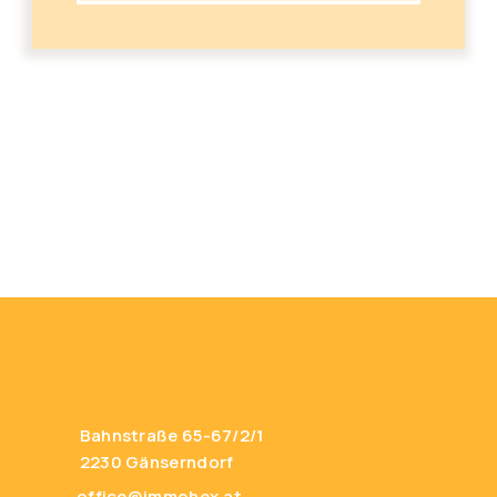
Bahnstraße 65-67/2/1
2230 Gänserndorf
office@immohex.at