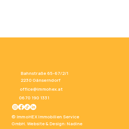
Bahnstraße 65-67/2/1
2230 Gänserndorf
office@immohex.at
0670 190 1331
© ImmoHEX Immobilien Service
GmbH.
Website & Design: Nadine