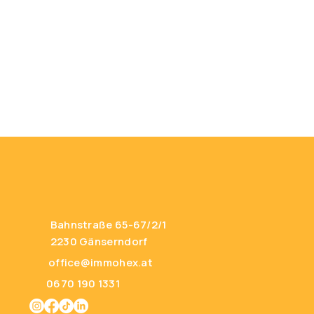
Bahnstraße 65-67/2/1
2230 Gänserndorf
office@immohex.at
0670 190 1331