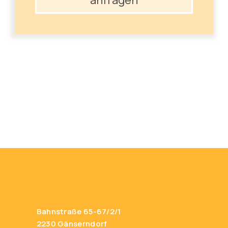
anfragen
Bahnstraße 65-67/2/1
2230 Gänserndorf