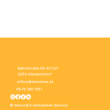
Bahnstraße 65-67/2/1
2230 Gänserndorf
office@immohex.at
0670 190 1331
© ImmoHEX Immobilien Service