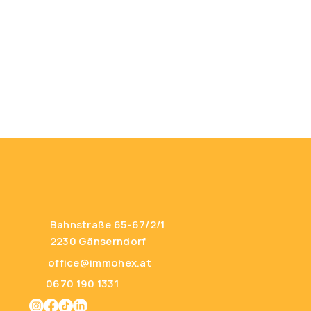
Bahnstraße 65-67/2/1
2230 Gänserndorf
office@immohex.at
0670 190 1331