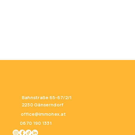
Bahnstraße 65-67/2/1
2230 Gänserndorf
office@immohex.at
0670 190 1331