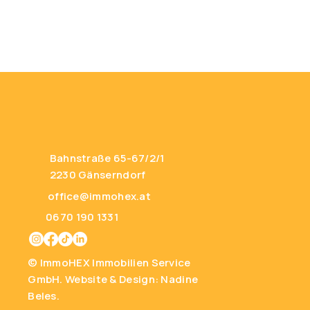
Bahnstraße 65-67/2/1
2230 Gänserndorf
office@immohex.at
0670 190 1331
© ImmoHEX Immobilien Service
GmbH.
Website & Design: Nadine
Beles.