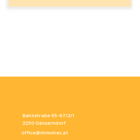
Bahnstraße 65-67/2/1
2230 Gänserndorf
office@immohex.at