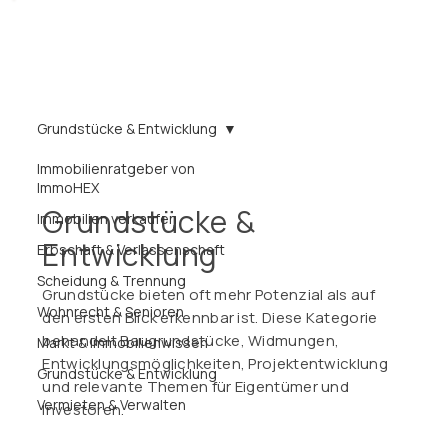
Grundstücke & Entwicklung
Immobilienratgeber von
ImmoHEX
Grundstücke &
Immobilien verkaufen
Entwicklung
Erbschaft & Verlassenschaft
Scheidung & Trennung
Grundstücke bieten oft mehr Potenzial als auf
Wohnrecht & Senioren
den ersten Blick erkennbar ist. Diese Kategorie
behandelt Baugrundstücke, Widmungen,
Markt & Immobilienwissen
Entwicklungsmöglichkeiten, Projektentwicklung
Grundstücke & Entwicklung
und relevante Themen für Eigentümer und
Vermieten & Verwalten
Investoren.